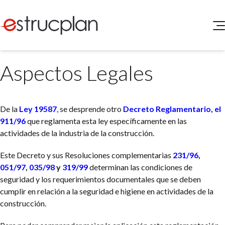
QUIENES SOMOS
Aspectos Legales
SERVICIOS
NOVEDADES
Higiene y Seguridad
INGRESAR
Medio Ambiente
De la
Ley 19587
, se desprende otro
Decreto Reglamentario, el
ELEG
Portal de Clientes
911/96
que reglamenta esta ley específicamente en las
Legislación
actividades de la industria de la construcción.
Buscador de Legislación
Matriz Premium
Este Decreto y sus Resoluciones complementarias
231/96
,
051/97
,
035/98
y
319/99
determinan las condiciones de
Matriz Profesional
seguridad y los requerimientos documentales que se deben
cumplir en relación a la seguridad e higiene en actividades de la
construcción.