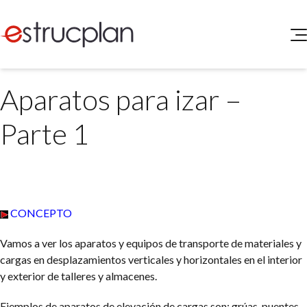
QUIENES SOMOS
Aparatos para izar –
SERVICIOS
NOVEDADES
Higiene y Seguridad
Parte 1
INGRESAR
Medio Ambiente
ELEG
Portal de Clientes
Legislación
Buscador de Legislación
Matriz Premium
CONCEPTO
Matriz Profesional
Vamos a ver los aparatos y equipos de transporte de materiales y
cargas en desplazamientos verticales y horizontales en el interior
y exterior de talleres y almacenes.
Ejemplos de aparatos de elevación de cargas son: grúas, puentes-