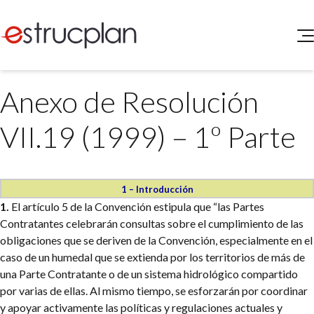
QUIENES SOMOS
Anexo de Resolución
SERVICIOS
NOVEDADES
Higiene y Seguridad
VII.19 (1999) – 1º Parte
INGRESAR
Medio Ambiente
ELEG
Portal de Clientes
Legislación
Buscador de Legislación
1 – Introducción
1.
El artículo 5 de la Convención estipula que “las Partes
Matriz Premium
Contratantes celebrarán consultas sobre el cumplimiento de las
obligaciones que se deriven de la Convención, especialmente en el
Matriz Profesional
caso de un humedal que se extienda por los territorios de más de
una Parte Contratante o de un sistema hidrológico compartido
por varias de ellas. Al mismo tiempo, se esforzarán por coordinar
y apoyar activamente las políticas y regulaciones actuales y