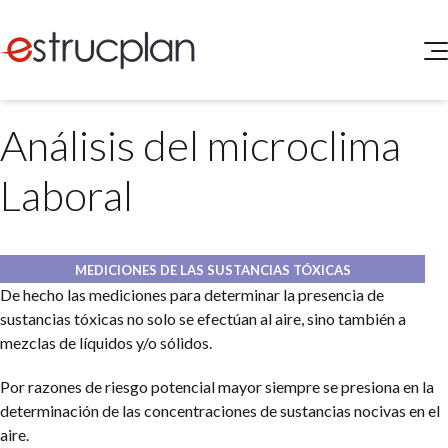
QUIENES SOMOS
Análisis del microclima
SERVICIOS
NOVEDADES
Higiene y Seguridad
Laboral
INGRESAR
Medio Ambiente
ELEG
Portal de Clientes
Legislación
Buscador de Legislación
MEDICIONES DE LAS SUSTANCIAS TÓXICAS
De hecho las mediciones para determinar la presencia de
Matriz Premium
sustancias tóxicas no solo se efectúan al aire, sino también a
mezclas de líquidos y/o sólidos.
Matriz Profesional
Por razones de riesgo potencial mayor siempre se presiona en la
determinación de las concentraciones de sustancias nocivas en el
aire.