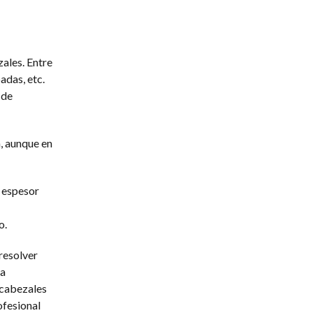
ales. Entre
adas, etc.
 de
a, aunque en
l espesor
o.
resolver
ha
 cabezales
ofesional