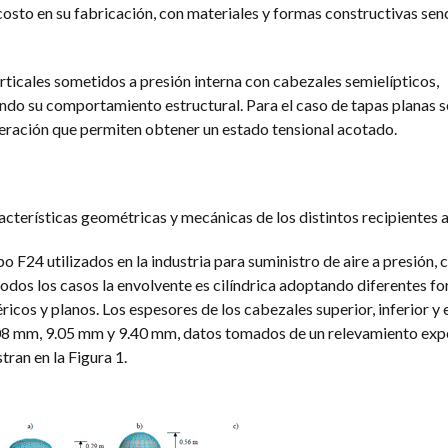
costo en su fabricación, con materiales y formas constructivas senc
verticales sometidos a presión interna con cabezales semielípticos,
ndo su comportamiento estructural. Para el caso de tapas planas 
peración que permiten obtener un estado tensional acotado.
racterísticas geométricas y mecánicas de los distintos recipientes 
po F24 utilizados en la industria para suministro de aire a presión, 
todos los casos la envolvente es cilíndrica adoptando diferentes f
ricos y planos. Los espesores de los cabezales superior, inferior y
.08 mm, 9.05 mm y 9.40 mm, datos tomados de un relevamiento exp
ran en la Figura 1.