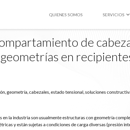
QUIENES SOMOS
SERVICIOS
 compartamiento de cabez
Higiene y Segur
 geometrías en recipiente
Medio Ambient
Legislación
ión, geometría, cabezales, estado tensional, soluciones constructiv
os en la industria son usualmente estructuras con geometría comple
icas y están sujetas a condiciones de carga diversas (presión int