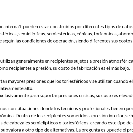
n interna1, pueden estar construidos por diferentes tipos de cabez
iesféricas, semielípticas, semiesféricas, cónicas, toricónicas, abomb
 según las condiciones de operación, siendo diferentes sus costos
 utilizan generalmente en recipientes sujetos a presión atmosféric
omo recipientes a presión, su costo de fabricación es el más bajo.
an mayores presiones que los toriesféricos y se utilizan cuando e
lativamente alto.
xclusivamente para soportar presiones críticas, su costo es elevad
nos con situaciones donde los técnicos y profesionales tienen que 
ómica. Dentro de los recipientes sometidos a presión interior, se 
s de cabezales semielípticos o toriesféricos, creando este tipo de
ubvalora a otro tipo de alternativas. La pregunta es, ¿puede el pr