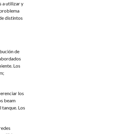
a utilizar y
l problema
de distintos
ibución de
 abordados
piente. Los
m;
ferenciar los
tos beam
l tanque. Los
aredes