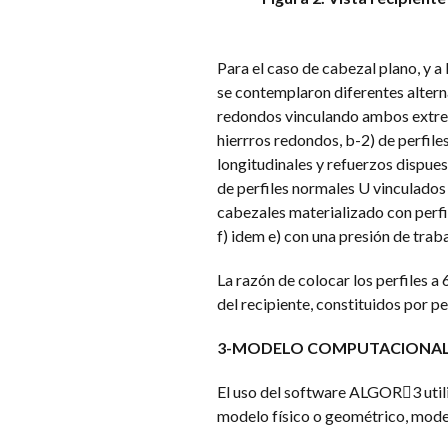
Para el caso de cabezal plano, y a
se contemplaron diferentes alterna
redondos vinculando ambos extremo
hierrros redondos, b-2) de perfile
longitudinales y refuerzos dispues
de perfiles normales U vinculados 
cabezales materializado con perfil
f) idem e) con una presión de traba
La razón de colocar los perfiles a
del recipiente, constituidos por p
3-MODELO COMPUTACIONA
El uso del software ALGOR3 utili
modelo físico o geométrico, model