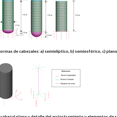
formas de cabezales: a) semielíptico, b) semiesférico, c) plan
e cabezal plano y detalle del arriostramiento y elementos de 