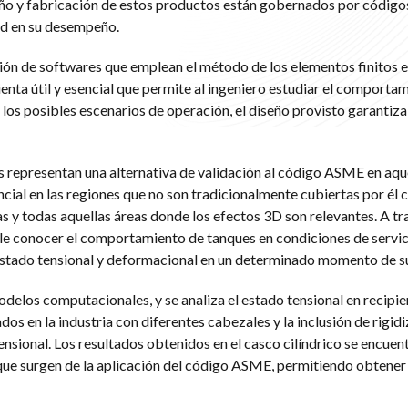
seño y fabricación de estos productos están gobernados por códig
ad en su desempeño.
ción de softwares que emplean el método de los elementos finitos e
enta útil y esencial que permite al ingeniero estudiar el comporta
 los posibles escenarios de operación, el diseño provisto garantiza
 representan una alternativa de validación al código ASME en aqu
cial en las regiones que no son tradicionalmente cubiertas por él 
s y todas aquellas áreas donde los efectos 3D son relevantes. A tra
le conocer el comportamiento de tanques en condiciones de servici
stado tensional y deformacional en un determinado momento de su 
delos computacionales, y se analiza el estado tensional en recipie
dos en la industria con diferentes cabezales y la inclusión de rigid
nsional. Los resultados obtenidos en el casco cilíndrico se encuen
ue surgen de la aplicación del código ASME, permitiendo obtener 