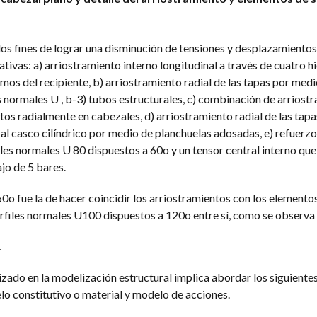
 los fines de lograr una disminución de tensiones y desplazamiento
tivas: a) arriostramiento interno longitudinal a través de cuatro h
s del recipiente, b) arriostramiento radial de las tapas por medi
s normales U , b-3) tubos estructurales, c) combinación de arriost
tos radialmente en cabezales, d) arriostramiento radial de las tap
al casco cilíndrico por medio de planchuelas adosadas, e) refuerzo
es normales U 80 dispuestos a 60o y un tensor central interno que 
jo de 5 bares.
 60o fue la de hacer coincidir los arriostramientos con los elemento
erfiles normales U100 dispuestos a 120o entre sí, como se observa 
L
zado en la modelización estructural implica abordar los siguiente
o constitutivo o material y modelo de acciones.