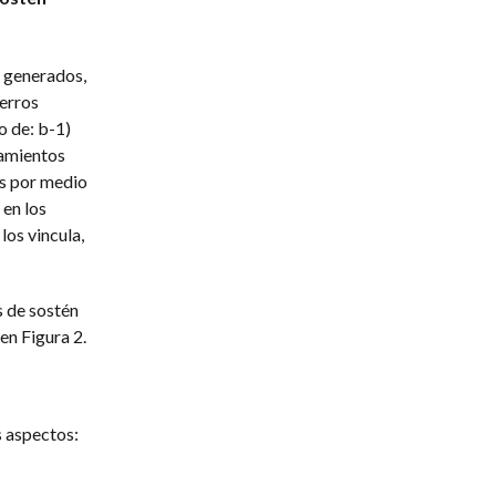
s generados,
ierros
o de: b-1)
ramientos
as por medio
 en los
los vincula,
s de sostén
en Figura 2.
s aspectos: