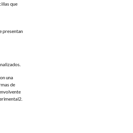
illas que
se presentan
analizados.
con una
ormas de
 envolvente
erimental2.