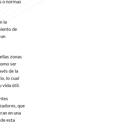
os o normas
n la
miento de
 un
ellas zonas
como ser
vés de la
o, lo cual
vida útil.
ntes
izadores, que
tran en una
de esta