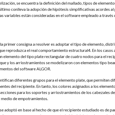
zación, se encuentra la definición del mallado, tipos de elementos 
o último conlleva la adopción de hipótesis simplificativas acordes a
as variables están consideradas en el software empleado a través 
la primer consigna a resolver es adoptar el tipo de elemento, distr
que reproduzca el real comportamiento estructural4. En los casos
un elemento del tipo plate rectangular de cuatro nodos para el reci
que y los arriostramientos se modelizaron con elementos tipo bea
elementos del software ALGOR.
dentifican diferentes grupos para el elemento plate, que permiten di
entes del recipiente. En tanto, los colores asignados a los elemen
 secciones para los soportes y arriostramientos de los cabezales de
or medio de empotramientos.
se adoptó en base al hecho de que el recipiente estudiado es de p