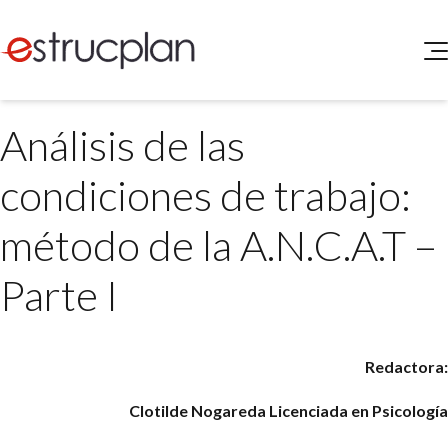
QUIENES SOMOS
Análisis de las
SERVICIOS
NOVEDADES
Higiene y Seguridad
condiciones de trabajo:
INGRESAR
Medio Ambiente
ELEG
método de la A.N.C.A.T –
Portal de Clientes
Legislación
Buscador de Legislación
Parte I
Matriz Premium
Matriz Profesional
Redactora:
Clotilde Nogareda
Licenciada en Psicología