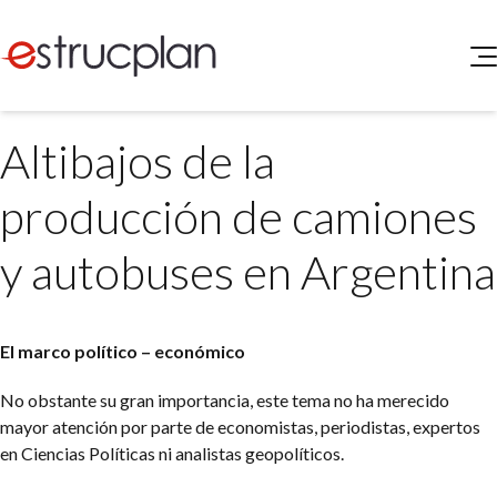
QUIENES SOMOS
Altibajos de la
SERVICIOS
NOVEDADES
Higiene y Seguridad
producción de camiones
INGRESAR
Medio Ambiente
ELEG
y autobuses en Argentina
Portal de Clientes
Legislación
Buscador de Legislación
Matriz Premium
El marco político – económico
Matriz Profesional
No obstante su gran importancia, este tema no ha merecido
mayor atención por parte de economistas, periodistas, expertos
en Ciencias Políticas ni analistas geopolíticos.