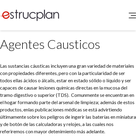
QUIENES SOMOS
Agentes Causticos
SERVICIOS
NOVEDADES
Higiene y Seguridad
INGRESAR
Medio Ambiente
Las sustancias cáusticas incluyen una gran variedad de materiales
ELEG
Portal de Clientes
con propiedades diferentes, pero con la particularidad de ser
Legislación
todos ellas ácidos o álcalis, estar en estado sólido o líquido y ser
Buscador de Legislación
capaces de causar lesiones químicas directas en la mucosa del
Matriz Premium
tramo digestivo o superior (TDS). Comunmente se encuentran en
el hogar formando parte del arsenal de limpieza; además de estos
Matriz Profesional
productos, enlas publicaciones médicas se está advirtiendo
últimamente sobre los peligros de ingerir las baterías en miniatura
y de botón de las calculadoras y relojes, a las cuales nos
referiremos con mayor detenimiento más adelante.