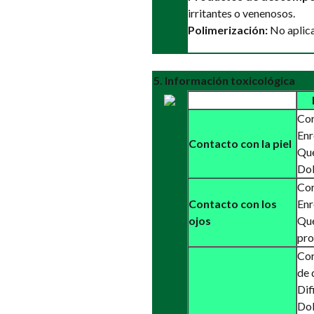
irritantes o venenosos.
Polimerización:
No aplica
5. Información toxicológica
Cor
Enr
Contacto con la piel
Que
Dol
Cor
Contacto con los
Enr
ojos
Qu
pro
Cor
de 
Dif
Dol