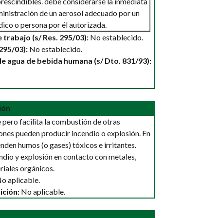
rescindibles. debe considerarse la inmediata
inistración de un aerosol adecuado por un
ico o persona por él autorizada.
 trabajo (s/ Res. 295/03):
No establecido.
 295/03):
No establecido.
de agua de bebida humana (s/ Dto. 831/93):
ión
ero facilita la combustión de otras
ones pueden producir incendio o explosión. En
nden humos (o gases) tóxicos e irritantes.
ndio y explosión en contacto con metales,
riales orgánicos.
o aplicable.
ición:
No aplicable.