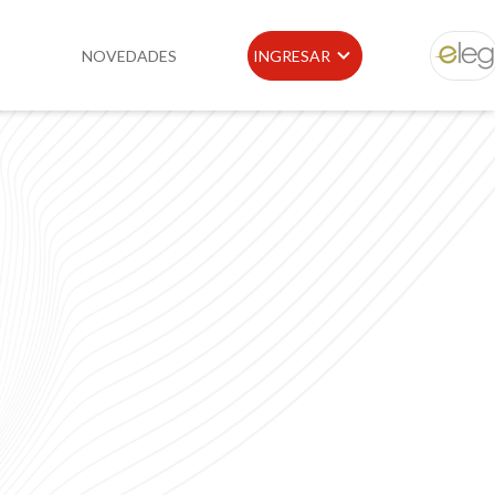
NOVEDADES
INGRESAR
ELEG
idad
Portal de Clientes
e
Buscador de Legislación
Matriz Premium
Matriz Profesional