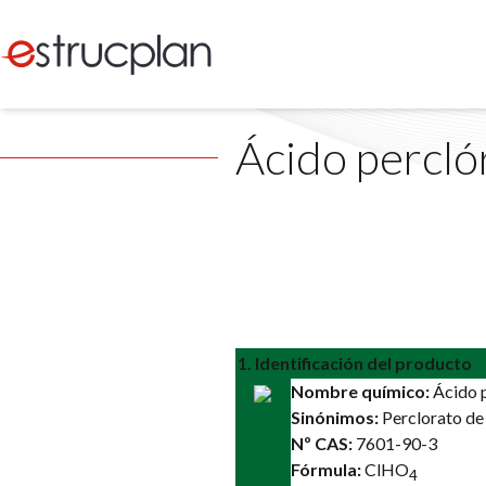
Ácido percló
1. Identificación del producto
Nombre químico:
Ácido p
Sinónimos:
Perclorato de
Nº CAS:
7601-90-3
Fórmula:
ClHO
4