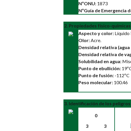
NºONU:
1873
NºGuía de Emergencia d
2. Propiedades físico-químicas
Aspecto y color:
Líquido 
Olor:
Acre.
Densidad relativa (agua 
Densidad relativa de vap
Solubilidad en agua:
Misc
Punto de ebullición:
19ºC
Punto de fusión:
-112ºC
Peso molecular:
100.46
3. Identificación de los peligros
0
3
3