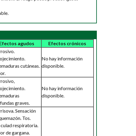
ble.
Efectos agudos
Efectos crónicos
rosivo.
ojecimiento.
No hay información
maduras cutáneas.
disponible.
or.
rosivo,
ojecimiento.
No hay información
emaduras
disponible.
fundas graves.
risova. Sensación
quemazón. Tos.
iculad respiratoria.
or de gargana.