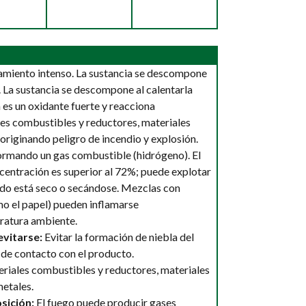
amiento intenso. La sustancia se descompone
. La sustancia se descompone al calentarla
 es un oxidante fuerte y reacciona
es combustibles y reductores, materiales
 originando peligro de incendio y explosión.
rmando un gas combustible (hidrógeno). El
oncentración es superior al 72%; puede explotar
do está seco o secándose. Mezclas con
o el papel) pueden inflamarse
atura ambiente.
vitarse:
Evitar la formación de niebla del
 de contacto con el producto.
riales combustibles y reductores, materiales
metales.
sición:
El fuego puede producir gases