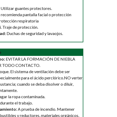
. Utilizar guantes protectores.
e recomienda pantalla facial o protección
rotección respiratoria
í. Traje de protección.
ad:
Duchas de seguridad y lavaojos.
o
eo:
EVITAR LA FORMACIÓN DE NIEBLA
AR TODO CONTACTO.
oque. El sistema de ventilación debe ser
ecialmente para el ácido perclórico.NO verter
tancia; cuando se deba disolver o diluir,
entamente.
uagar la ropa contaminada.
durante el trabajo.
amiento:
A prueba de incendio. Mantener
ustibles y reductores, materiales orgánicos,