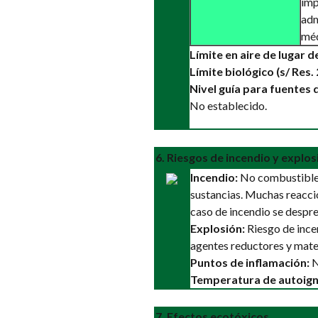
imp
adm
méd
Límite en aire de lugar de
Límite biológico (s/ Res.
Nivel guía para fuentes 
No establecido.
6. Riesgos de incendio y explos
Incendio:
No combustible p
sustancias. Muchas reacci
caso de incendio se despre
Explosión:
Riesgo de ince
agentes reductores y mate
Puntos de inflamación:
N
Temperatura de autoign
7. Efectos ecotóxicos