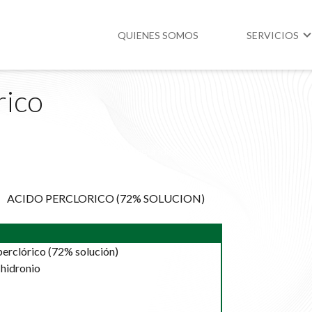
QUIENES SOMOS
SERVICIOS
rico
Higiene y Segur
Medio Ambient
Hoja informativa de seguridad
Legislación
y protección ambiental
ACIDO PERCLORICO (72% SOLUCION)
erclórico (72% solución)
 hidronio