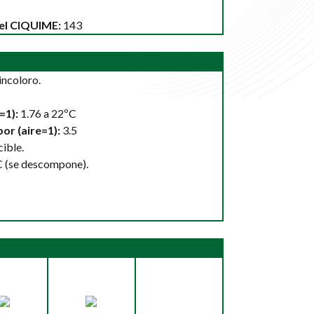
el CIQUIME:
143
incoloro.
=1):
1.76 a 22ºC
or (aire=1):
3.5
ible.
 (se descompone).