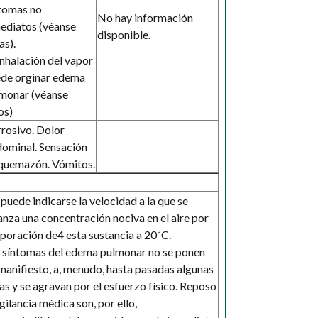
tomas no
No hay información
ediatos (véanse
disponible.
as).
inhalación del vapor
de orginar edema
monar (véanse
os)
rosivo. Dolor
ominal. Sensación
quemazón. Vómitos.
puede indicarse la velocidad a la que se
anza una concentración nociva en el aire por
poración de4 esta sustancia a 20ªC.
 síntomas del edema pulmonar no se ponen
manifiesto, a, menudo, hasta pasadas algunas
as y se agravan por el esfuerzo físico. Reposo
igilancia médica son, por ello,