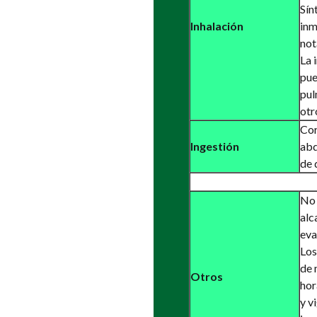
Sín
Inhalación
inm
not
La 
pue
pul
otr
Cor
Ingestión
abd
de 
No 
alc
eva
Los
de 
Otros
hor
y v