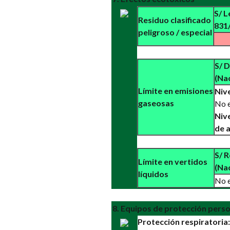
S/ L
Residuo clasificado
831/
peligroso / especial
S/ D
(Na
Límite en emisiones
Nive
gaseosas
No e
Nive
de a
S/ R
Límite en vertidos
(Na
líquidos
No e
8. Equipos de protección perso
Protección respiratoria: