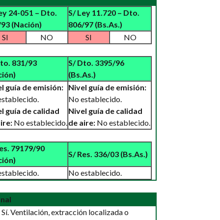
ey 24-051 – Dto.
S/ Ley 11.720 – Dto.
93 (Nación)
806/97 (Bs.As.)
SI
NO
SI
NO
to. 831/93
S/ Dto. 3395/96
ción)
(Bs.As.)
l guía de emisión:
Nivel guía de emisión:
stablecido.
No establecido.
l guía de calidad
Nivel guía de calidad
ire:
No establecido.
de aire:
No establecido.
es. 79179/90
S/ Res. 336/03 (Bs.As.)
ción)
stablecido.
No establecido.
nal
Sí. Ventilación, extracción localizada o