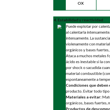
OX
4. Estabilidad y reactividad
Puede explotar por calent
al calentarla intensamente
intensamente. La sustancia
violenamente con material
orgánicos y bases fuertes,
Ataca a muchos metales fo
ácido es inestable si la c
por shock o sacudida cuan
material combustible (com
espontaneamente a temper
Condiciones que deben e
producto. Evitar todo tipo
Materiales a evitar:
Mate
orgánicos, bases fuertes, 
Productos de descompo