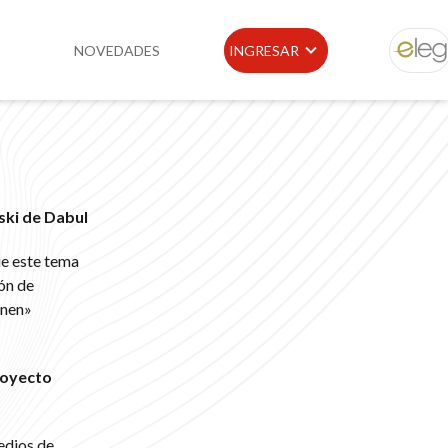
NOVEDADES
INGRESAR
ELEG
idad
Portal de Clientes
e
Buscador de Legislación
wski de Dabul
Matriz Premium
ue este tema
Matriz Profesional
ón de
inen»
oyecto
edios de