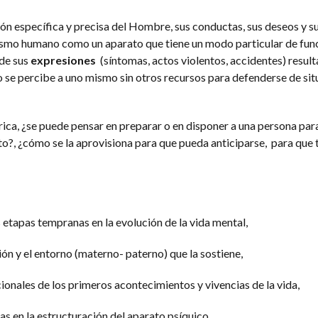
ión específica y precisa del Hombre, sus conductas, sus deseos y s
ismo humano como un aparato que tiene un modo particular de fu
 de sus
expresiones
(síntomas, actos violentos, accidentes) result
se percibe a uno mismo sin otros recursos para defenderse de sit
rica, ¿se puede pensar en preparar o en disponer a una persona par
to?, ¿cómo se la aprovisiona para que pueda anticiparse, para que 
 etapas tempranas en la evolución de la vida mental,
ión y el entorno (materno- paterno) que la sostiene,
ionales de los primeros acontecimientos y vivencias de la vida,
as en la estructuración del aparato psíquico,