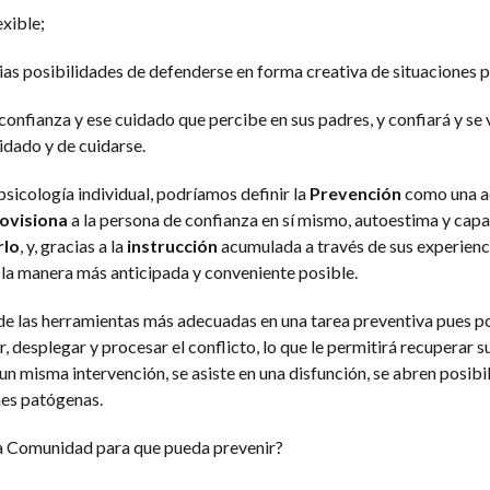
xible;
pias posibilidades de defenderse en forma creativa de situaciones 
confianza y ese cuidado que percibe en sus padres, y confiará y se v
idado y de cuidarse.
sicología individual, podríamos definir la
Prevención
como una a
ovisiona
a la persona de confianza en sí mismo, autoestima y cap
rlo
, y, gracias a la
instrucción
acumulada a través de sus experienc
e la manera más anticipada y conveniente posible.
 de las herramientas más adecuadas en una tarea preventiva pues po
r, desplegar y procesar el conflicto, lo que le permitirá recuperar s
un misma intervención, se asiste en una disfunción, se abren posibi
ones patógenas.
a Comunidad para que pueda prevenir?