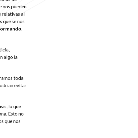
se nos pueden
 relativas al
s que se nos
formando
,
icia,
en algo la
iéramos toda
odrían evitar
sis, lo que
na. Esto no
os que nos