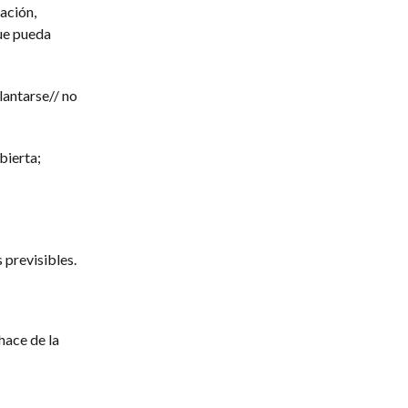
ración,
que pueda
elantarse// no
bierta;
 previsibles.
hace de la