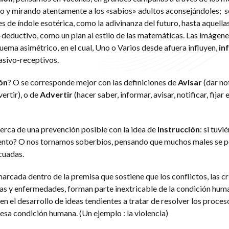
o y mirando atentamente a los «sabios» adultos aconsejándoles; 
 de índole esotérica, como la adivinanza del futuro, hasta aquellas
deductivo, como un plan al estilo de las matemáticas. Las imágene
ema asimétrico, en el cual, Uno o Varios desde afuera influyen,
in
asivo-receptivos.
ón
? O se corresponde mejor con las definiciones de
Avisar
(dar not
ertir), o de
Advertir
(hacer saber, informar, avisar, notificar, fijar 
rca de una prevención posible con la idea de
Instrucción
: si tuv
miento? O nos tornamos soberbios, pensando que muchos males se p
cuadas.
rcada dentro de la premisa que sostiene que los conflictos, las cri
 y enfermedades, forman parte inextricable de la condición huma
n el desarrollo de ideas tendientes a tratar de resolver los proces
 esa condición humana. (Un ejemplo : la violencia)