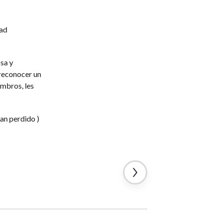
dad
sa y
 reconocer un
embros, les
han perdido )