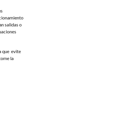
us
ncionamiento
an salidas o
uaciones
a que evite
tome la