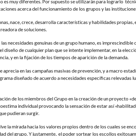
 es muy diferentes. Por supuesto se utilizarán para lograrlo técn
aciones acerca del funcionamiento de los grupos y las institucione
s, nace, crece, desarrolla características y habilidades propias, 
 creadora de soluciones.
 las necesidades genuinas de un grupo humano, es imprescindible 
l diseño de cualquier plan que se intente implementar, en la elecci
ia, y en la fijación de los tiempos de aparición de la demanda.
se aprecia en las campañas masivas de prevención, y a macro estadí
grama diseñado de acuerdo a necesidades específicas relevadas l
pación de los miembros del Grupo en la creación de un proyecto «d
toestima individual provocando la sensación de estar así «habilita
ue pudieran surgir.
lve la mirada hacia los valores propios dentro de los cuales se enc
ad del grupo. Y justamente, el poder sortear los escollos exitosam