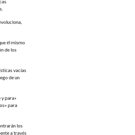
icas
s.
evoluciona,
que él mismo
ón de los
sticas vacías
uego de un
e y para»
dos» para
ontrarán los
ente a través