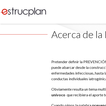
Acerca de la
Pretender definir la PREVENCIÓN p
puede abarcar desde la construcció
enfermedades infecciosas, hasta l
conductas individuales iatrogénica
Obviamente resulta un tema multid
unívoco
que recibiera el aporte te
Cuando oímos la palabra
prevenc