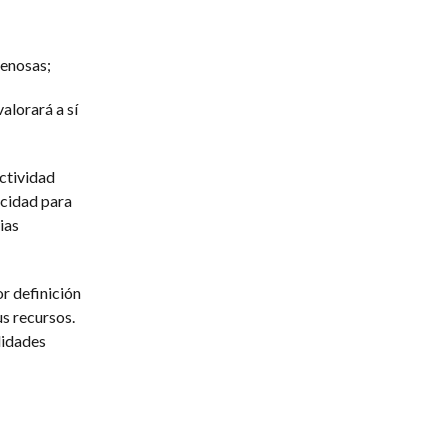
penosas;
alorará a sí
ctividad
acidad para
ias
r definición
us recursos.
lidades