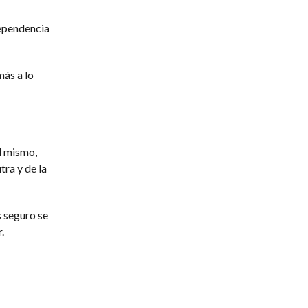
dependencia
más a lo
el mismo,
tra y de la
s seguro se
r.