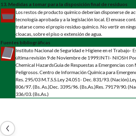
13. Medidas a tomar para la disposición final de residuos
Los restos de producto químico deberían disponerse de a
tecnología aprobada y a la legislación local. El envase co
tratarse como el propio residuo químico. No vertir en ning
cloacas, sobre el piso o extensión de agua.
Fuentes bibliográficas
Instituto Nacional de Seguridad e Higiene en el Trabajo-
última revisión 9 de Noviembre de 1999.
INTI- NIOSH Poc
Chemical Hazards
Guia de Respuestas a Emergencias con 
Peligrosos. Centro de Información Química para Emergenc
Res. 295/03 M.T.S.S.
Ley 24.051- Dec. 831/93. (Nación).
Le
806/97. (Bs. As.)
Dec. 3395/96. (Bs.As.)
Res. 79179/90. (Na
336/03. (Bs.As.)