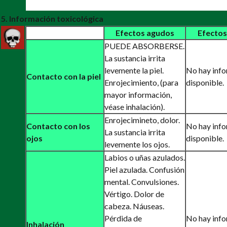
5. Información toxicológica
Efectos agudos
Efectos
PUEDE ABSORBERSE.
La sustancia irrita
levemente la piel.
No hay inf
Contacto con la piel
Enrojecimiento, (para
disponible.
mayor información,
véase inhalación).
Enrojecimineto, dolor.
Contacto con los
No hay inf
La sustancia irrita
ojos
disponible.
levemente los ojos.
Labios o uñas azulados.
Piel azulada. Confusión
mental. Convulsiones.
Vértigo. Dolor de
cabeza. Náuseas.
Pérdida de
No hay inf
Inhalación