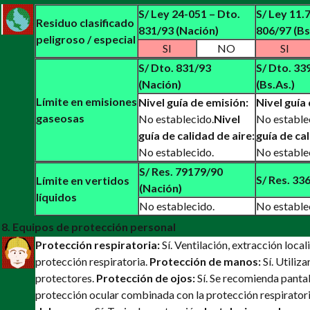
S/ Ley 24-051 – Dto.
S/ Ley 11.
Residuo clasificado
831/93 (Nación)
806/97 (Bs
peligroso / especial
SI
NO
SI
S/ Dto. 831/93
S/ Dto. 33
(Nación)
(Bs.As.)
Límite en emisiones
Nivel guía de emisión:
Nivel guía
gaseosas
No establecido.
Nivel
No estable
guía de calidad de aire:
guía de cal
No establecido.
No estable
S/ Res. 79179/90
S/ Res. 336
Límite en vertidos
(Nación)
líquidos
No establecido.
No estable
8. Equipos de protección personal
Protección respiratoria:
Sí. Ventilación, extracción local
protección respiratoria.
Protección de manos:
Sí. Utiliz
protectores.
Protección de ojos:
Sí. Se recomienda pantall
protección ocular combinada con la protección respirator