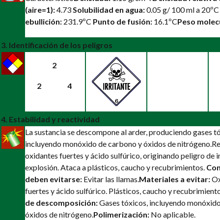
(aire=1):
4.73
Solubilidad en agua:
0.05 g/ 100 ml a 20º
ebullición:
231.9ºC
Punto de fusión:
16.1ºC
Peso molecu
3. Identificación de los peligros
2
2
4
4. Estabilidad y reactividad
La sustancia se descompone al arder, produciendo gases tó
incluyendo monóxido de carbono y óxidos de nitrógeno.
Re
oxidantes fuertes y ácido sulfúrico, originando peligro de 
explosión. Ataca a plásticos, caucho y recubrimientos.
Con
deben evitarse:
Evitar las llamas.
Materiales a evitar:
Ox
fuertes y ácido sulfúrico. Plásticos, caucho y recubrimient
de descomposición:
Gases tóxicos, incluyendo monóxido
óxidos de nitrógeno.
Polimerización:
No aplicable.