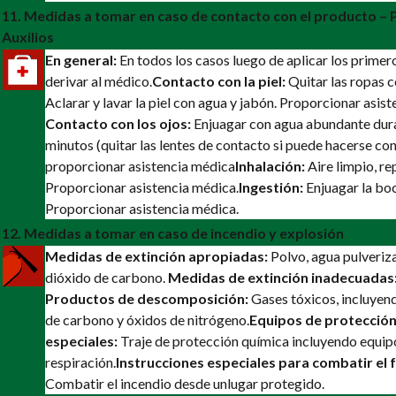
11. Medidas a tomar en caso de contacto con el producto –
Auxilios
En general:
En todos los casos luego de aplicar los primero
derivar al médico.
Contacto con la piel:
Quitar las ropas 
Aclarar y lavar la piel con agua y jabón. Proporcionar asis
Contacto con los ojos:
Enjuagar con agua abundante dura
minutos (quitar las lentes de contacto si puede hacerse con
proporcionar asistencia médica
Inhalación:
Aire limpio, re
Proporcionar asistencia médica.
Ingestión:
Enjuagar la boc
Proporcionar asistencia médica.
12. Medidas a tomar en caso de incendio y explosión
Medidas de extinción apropiadas:
Polvo, agua pulveriz
dióxido de carbono.
Medidas de extinción inadecuadas
Productos de descomposición:
Gases tóxicos, incluye
de carbono y óxidos de nitrógeno.
Equipos de protección
especiales:
Traje de protección química incluyendo equi
respiración.
Instrucciones especiales para combatir el 
Combatir el incendio desde unlugar protegido.