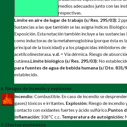
medios adecuados junto con las ins
respectivas.
Límite en aire de lugar de trabajo (s/ Res. 295/03):
2 pp
Sustancias a las que también se las asigna Indices Biológic
Exposición. Esta notación también incluye a las sustancias 
como inductoras de la metahemoglobina (porque ésta es l
principal de la toxicidad) y a los plaguicidas inhibidores de 
acetilcolinesterasa.
v.d.
= Vía dérmica. Riesgo de absorció
cutánea.
Límite biológico (s/ Res. 295/03):
No establecid
para fuentes de agua de bebida humana (s/ Dto. 831/9
establecido.
6. Riesgos de incendio y explosión
Incendio:
Combustible. En caso de incendio se desprende
gases) tóxicos e irritantes.
Explosión:
Riesgo de incendio 
contacto con oxidantes fuertes y ácido sulfúrico.
Puntos d
inflamación:
106ºC c.c.
Temperatura de autoignición:
N
7. Efectos ecotóxicos