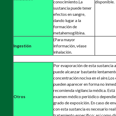
conocimiento.
La
disponible.
sustancia puede tener
efectos en sangre,
dando lugar a la
formación de
metahemoglibina.
(Para mayor
Ingestión
información, véase
inhalación.
Por evaporación de esta sustancia 
puede alcanzar bastante lentament
concentración nociva en el aire.
Los 
pueden aparecer en forma no inmedi
recomienda vigilancia médica. Está
Otros
examen médico periódico dependie
grado de exposición. En caso de e
con esta sustancia es necesario real
tratamiento específico; así como di