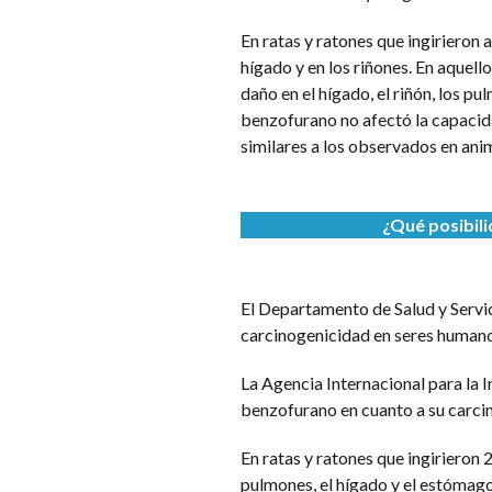
En ratas y ratones que ingirieron
hígado y en los riñones. En aquel
daño en el hígado, el riñón, los pu
benzofurano no afectó la capacid
similares a los observados en ani
¿
Qué posibil
El Departamento de Salud y Servi
carcinogenicidad en seres humano
La Agencia Internacional para la 
benzofurano en cuanto a su carci
En ratas y ratones que ingirieron
pulmones, el hígado y el estómago