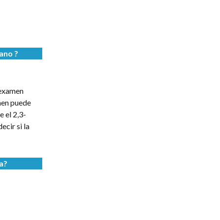
rano
?
 examen
amen puede
 el 2,3-
cir si la
a?