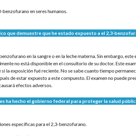
3-benzofurano en seres humanos.
co que demuestre que he estado expuesto a
el 2,3-benzofu
benzofurano en la sangre o en la leche materna. Sin embargo, este
lmente no está disponible en el consultorio de su doctor. Este ex
i la exposición fué reciente. No se sabe cuanto tiempo permanece
ués de estar expuesto a este compuesto. El examen no puede prede
causará efectos adversos.
 ha hecho el gobierno federal para proteger la salud públic
nes específicas para el 2,3-benzofurano.