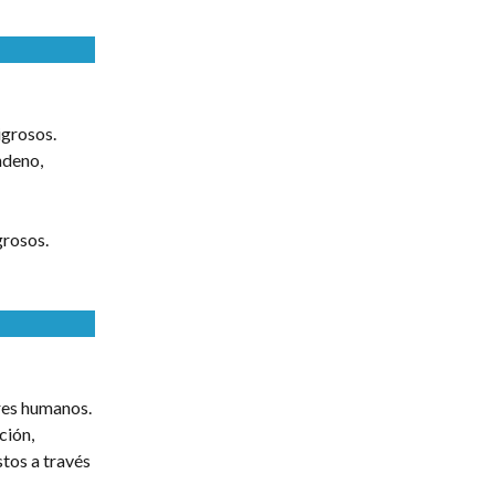
igrosos.
ndeno,
grosos.
res humanos.
ción,
tos a través