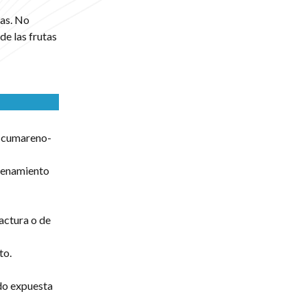
cas. No
de las frutas
e cumareno-
acenamiento
actura o de
to.
ado expuesta