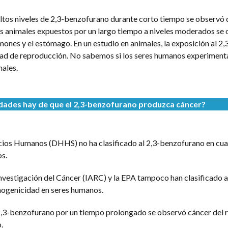
 altos niveles de 2,3-benzofurano durante corto tiempo se observó 
los animales expuestos por un largo tiempo a niveles moderados se
lmones y el estómago. En un estudio en animales, la exposición al 2,
ad de reproducción. No sabemos si los seres humanos experiment
males.
idades hay de que
el 2,3-benzofurano
produzca cáncer?
cios Humanos (DHHS) no ha clasificado al 2,3-benzofurano en cua
s.
Investigación del Cáncer (IARC) y la EPA tampoco han clasificado al
nogenicidad en seres humanos.
 2,3-benzofurano por un tiempo prolongado se observó cáncer del ri
.