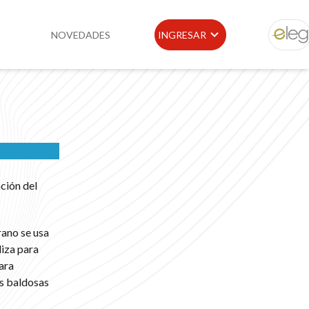
NOVEDADES
INGRESAR
ELEG
idad
Portal de Clientes
e
Buscador de Legislación
Matriz Premium
ción del
Matriz Profesional
rano se usa
liza para
ara
as baldosas