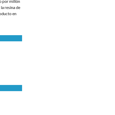
 por millón
la resina de
oducto en