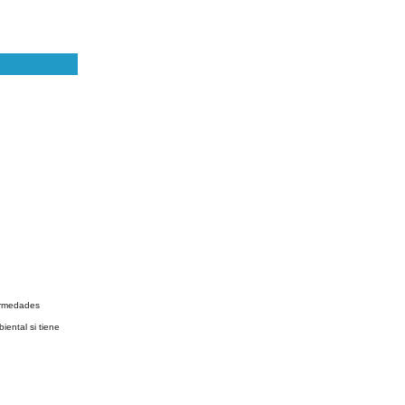
fermedades
ental si tiene