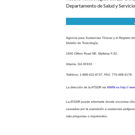
Departamento de Salud y Servicio
Agencia para Sustancias Tóxicas y el Registro 
División de Toxicología,
1600 Clifton Road NE, Mailstop F-32,
Atlanta, GA 30333.
Teléfono: 1-888-422-8737, FAX: 770-488-4178.
La dirección de la ATSDR via
WWW es http:// www.
La ATSDR puede informarle donde encontrar clíni
causadas por la exposición a sustancias peligros
más preguntas o inquietudes.