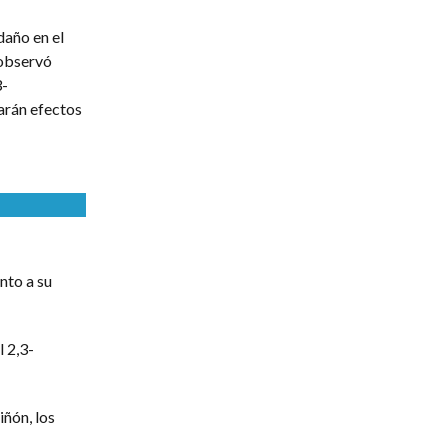
daño en el
 observó
3-
arán efectos
nto a su
 2,3-
ñón, los