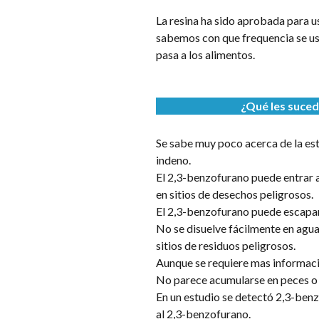
La resina ha sido aprobada para u
sabemos con que frequencia se usa
pasa a los alimentos.
¿Qué les suced
Se sabe muy poco acerca de la est
indeno.
El 2,3-benzofurano puede entrar al
en sitios de desechos peligrosos.
El 2,3-benzofurano puede escapar a
No se disuelve fácilmente en agua
sitios de residuos peligrosos.
Aunque se requiere mas informació
No parece acumularse en peces o e
En un estudio se detectó 2,3-benz
al 2,3-benzofurano.