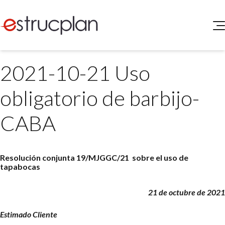
QUIENES SOMOS
2021-10-21 Uso
SERVICIOS
NOVEDADES
Higiene y Seguridad
obligatorio de barbijo-
INGRESAR
Medio Ambiente
ELEG
CABA
Portal de Clientes
Legislación
Buscador de Legislación
Matriz Premium
Resolución conjunta 19/MJGGC/21 sobre el uso de
tapabocas
Matriz Profesional
21 de octubre de 2021
Estimado Cliente