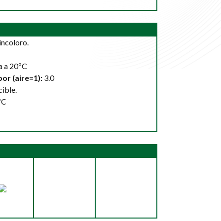
incoloro.
a a 20ºC
or (aire=1):
3.0
ible.
ºC