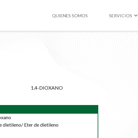
QUIENES SOMOS
SERVICIOS
Higiene y Segur
Medio Ambient
Hoja informativa de seguridad
Legislación
y protección ambiental
1,4-DIOXANO
oxano
 dietileno/ Eter de dietileno