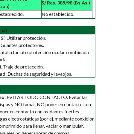
S/ Res. 389/98 (Bs.As.)
ción)
stablecido.
No establecido.
nal
Sí. Utilizar protección.
. Guantes protectores.
antalla facial o protección ocular combinada
ria.
í. Traje de protección.
ad:
Duchas de seguridad y lavaojos.
o
eo:
EVITAR TODO CONTACTO. Evitar las
hispas y NO fumar. NO poner en contacto con
poner en contacto con oxidantes fuertes.
rgas electrostáticas (por ej. mediante conxición
 comprimido para llenar, vaciar o manipular.
anuales no generadoras de chispas.