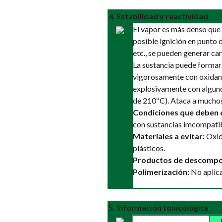
4. Estabilidad y reactividad
El vapor es más denso que e
posible ignición en punto d
etc., se pueden generar car
La sustancia puede formar
vigorosamente con oxidant
explosivamente con alguno
de 210ºC). Ataca a muchos
Condiciones que deben e
con sustancias imcompatib
Materiales a evitar:
Oxida
plásticos.
Productos de descompo
Polimerización:
No aplica
5. Información toxicológica