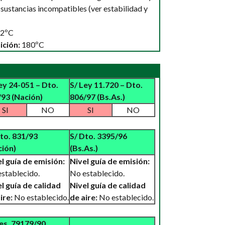
sustancias incompatibles (ver estabilidad y
2ºC
ición:
180ºC
ey 24-051 – Dto.
S/ Ley 11.720 – Dto.
93 (Nación)
806/97 (Bs.As.)
SI
NO
SI
NO
to. 831/93
S/ Dto. 3395/96
ción)
(Bs.As.)
l guía de emisión:
Nivel guía de emisión:
stablecido.
No establecido.
l guía de calidad
Nivel guía de calidad
ire:
No establecido.
de aire:
No establecido.
es. 79179/90