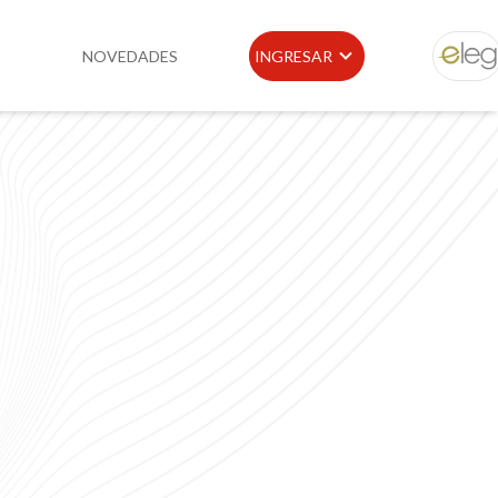
NOVEDADES
INGRESAR
ELEG
idad
Portal de Clientes
e
Buscador de Legislación
Matriz Premium
Matriz Profesional