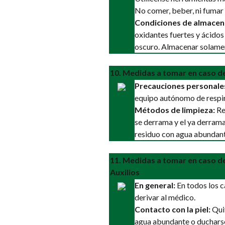
No comer, beber, ni fumar 
Condiciones de almacen
oxidantes fuertes y ácidos
oscuro. Almacenar solament
10. Medidas a tomar en caso d
Precauciones personale
equipo autónomo de respir
Métodos de limpieza:
Rec
se derrama y el ya derrama
residuo con agua abundant
11. Medidas a tomar en caso d
Auxilios
En general:
En todos los c
derivar al médico.
Contacto con la piel:
Quit
agua abundante o ducharse