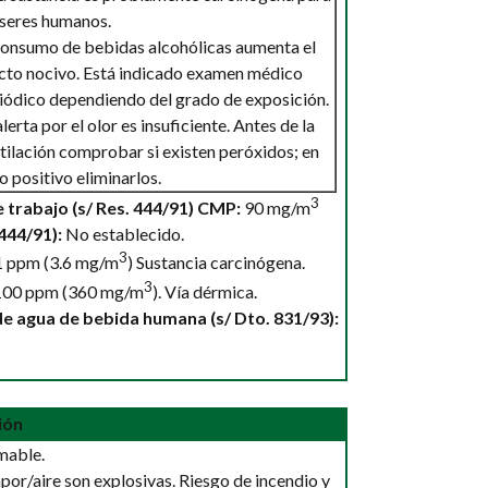
 seres humanos.
consumo de bebidas alcohólicas aumenta el
cto nocivo. Está indicado examen médico
iódico dependiendo del grado de exposición.
alerta por el olor es insuficiente. Antes de la
tilación comprobar si existen peróxidos; en
o positivo eliminarlos.
3
e trabajo (s/ Res. 444/91) CMP:
90 mg/m
 444/91):
No establecido.
3
1 ppm (3.6 mg/m
) Sustancia carcinógena.
3
00 ppm (360 mg/m
). Vía dérmica.
de agua de bebida humana (s/ Dto. 831/93):
ión
mable.
or/aire son explosivas. Riesgo de incendio y