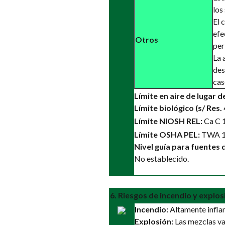
los
El 
efe
Otros
per
La 
des
cas
Límite en aire de lugar d
Límite biológico (s/ Res.
Límite NIOSH REL:
Ca C 
Límite OSHA PEL:
TWA 1
Nivel guía para fuentes 
No establecido.
6. Riesgos de incendio y explos
Incendio:
Altamente infla
Explosión:
Las mezclas vap