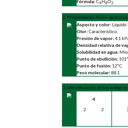
Fórmula:
C
H
O
4
8
2
2. Propiedades físico-químicas
Aspecto y color:
Líquido 
Olor:
Característico.
Presión de vapor:
4.1 kP
Densidad relativa de vap
Solubilidad en agua:
Misc
Punto de ebullición:
101
Punto de fusión:
12ºC
Peso molecular:
88.1
3. Identificación de los peligros
4
2
2