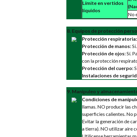
Límite en vertidos
(Na
líquidos
No e
8. Equipos de protección perso
Protección respiratoria:
Protección de manos:
Sí
Protección de ojos:
Sí. P
con la protección respirato
Protección del cuerpo:
S
Instalaciones de segurid
9. Manipuleo y almacenamient
Condiciones de manipul
llamas. NO producir las c
superficies calientes. No 
Evitar la generación de ca
a tierra). NO utilizar aire
Utilicense herramientas m