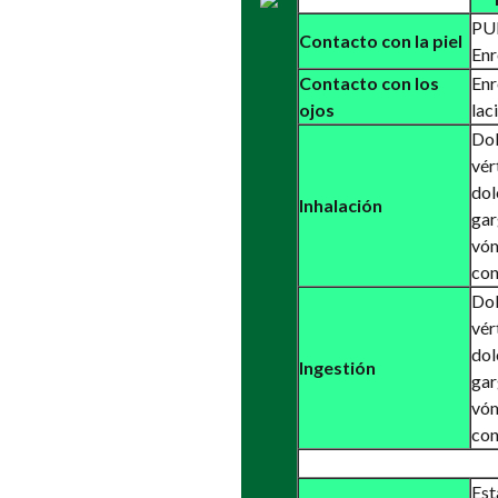
PU
Contacto con la piel
Enr
Contacto con los
Enr
ojos
lac
Dol
vér
dol
Inhalación
gar
vóm
con
Dol
vér
dol
Ingestión
gar
vóm
con
Est