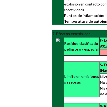
explosión en contacto con 
reactividad).
Puntos de inflamación:
1
Temperatura de autoign
7. Efectos ecotóxicos
S/ L
Residuo clasificado
831/
peligroso / especial
S/ D
(Na
Límite en emisiones
Nive
gaseosas
No e
Nive
de a
S/ R