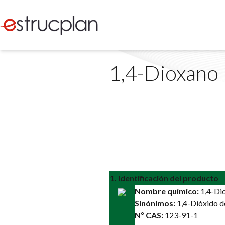
1,4-Dioxano
1. Identificación del producto
Nombre químico:
1,4-Di
Sinónimos:
1,4-Dióxido de
Nº CAS:
123-91-1