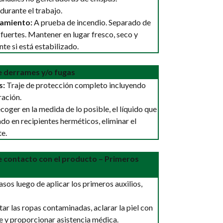
durante el trabajo.
amiento:
A prueba de incendio. Separado de
 fuertes. Mantener en lugar fresco, seco y
e si está estabilizado.
e derrames y/o fugas
s:
Traje de protección completo incluyendo
ación.
oger en la medida de lo posible, el líquido que
do en recipientes herméticos, eliminar el
e.
e contacto con el producto – Primeros
asos luego de aplicar los primeros auxilios,
ar las ropas contaminadas, aclarar la piel con
 y proporcionar asistencia médica.