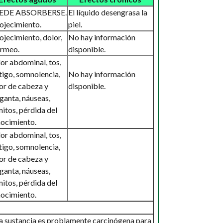
EDE ABSORBERSE.
El líquido desengrasa la
ojecimiento.
piel.
ojecimiento, dolor,
No hay información
irmeo.
disponible.
or abdominal, tos,
tigo, somnolencia,
No hay información
or de cabeza y
disponible.
ganta, náuseas,
itos, pérdida del
ocimiento.
or abdominal, tos,
tigo, somnolencia,
or de cabeza y
ganta, náuseas,
itos, pérdida del
ocimiento.
a sustancia es problamente carcinógena para