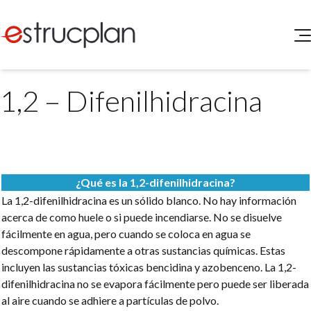
QUIENES SOMOS
1,2 – Difenilhidracina
SERVICIOS
NOVEDADES
Higiene y Seguridad
INGRESAR
Medio Ambiente
ELEG
Portal de Clientes
Legislación
¿Qué es la 1,2-difenilhidracina?
Buscador de Legislación
La 1,2-difenilhidracina es un sólido blanco. No hay información
Matriz Premium
acerca de como huele o si puede incendiarse. No se disuelve
fácilmente en agua, pero cuando se coloca en agua se
Matriz Profesional
descompone rápidamente a otras sustancias químicas. Estas
incluyen las sustancias tóxicas bencidina y azobenceno. La 1,2-
difenilhidracina no se evapora fácilmente pero puede ser liberada
al aire cuando se adhiere a partículas de polvo.