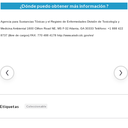
¿Dónde puedo obtener más información ?
Agencia para Sustancias Tóxicas y el Registro de Enfermedades
División de Toxicología y
Medicina Ambiental
1600 Clifton Road NE, MS F-32
Atlanta, GA 30333
Teléfono: +1 888 422
8737 (libre de cargos)
FAX: 770 488 4178
http://www.atsdr.cdc.gov/es/
Etiquetas
Coleccionable